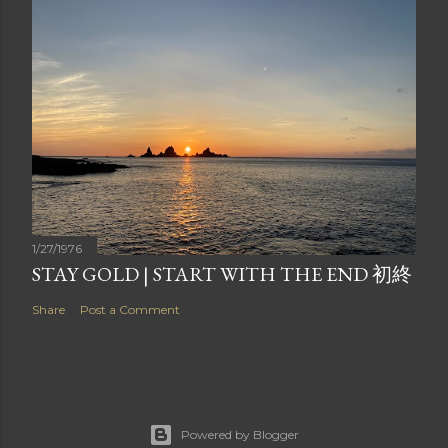
1/27/1976
STAY GOLD | START WITH THE END 初終
Share
Post a Comment
Powered by Blogger