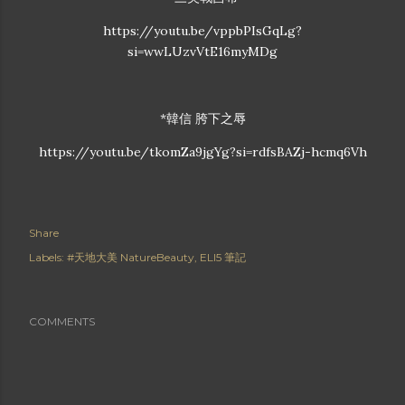
https://youtu.be/vppbPIsGqLg?
si=wwLUzvVtE16myMDg
*韓信 胯下之辱
https://youtu.be/tkomZa9jgYg?si=rdfsBAZj-hcmq6Vh
Share
Labels:
#天地大美 NatureBeauty
ELI5 筆記
COMMENTS