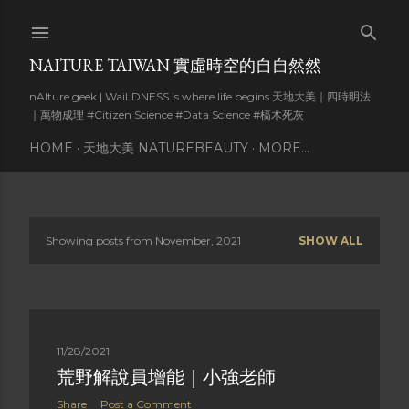
Skip to main content
NAITURE TAIWAN 實虛時空的自自然然
nAIture geek | WaiLDNESS is where life begins 天地大美｜四時明法
｜萬物成理 #Citizen Science #Data Science #槁木死灰
HOME
天地大美 NATUREBEAUTY
MORE…
Showing posts from November, 2021
SHOW ALL
P
o
s
11/28/2021
t
荒野解說員增能｜小強老師
s
Share
Post a Comment