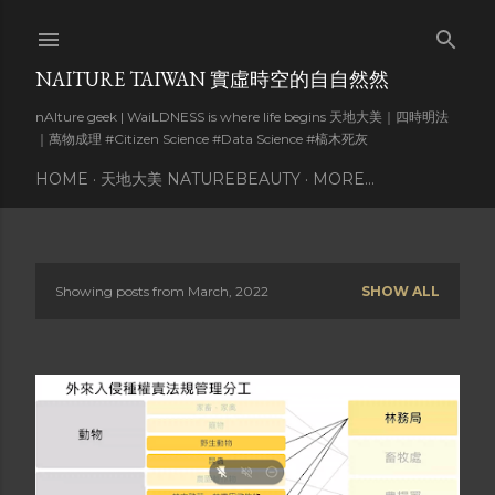
Skip to main content
NAITURE TAIWAN 實虛時空的自自然然
nAIture geek | WaiLDNESS is where life begins 天地大美｜四時明法
｜萬物成理 #Citizen Science #Data Science #槁木死灰
HOME
天地大美 NATUREBEAUTY
MORE…
Showing posts from March, 2022
SHOW ALL
P
o
s
t
s